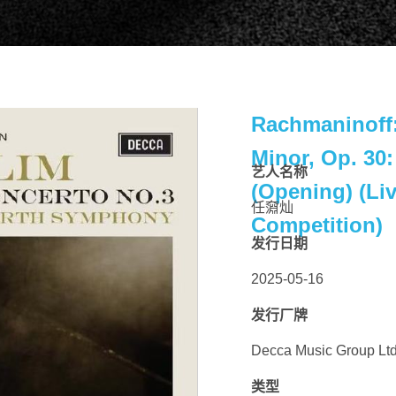
Rachmaninoff:
Minor, Op. 30: 
艺人名称
(Opening) (Liv
任奫灿
Competition)
扫码关注环球音乐集团微信公众号
扫码关注@环球音乐集团微博
发行日期
2025-05-16
发行厂牌
Decca Music Group Ltd
类型