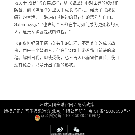
场关于“成长”的真实旅程，从《城堡》中对世界的幻想和
防备，到《降落伞》里关于成长的挣扎，经历了《成长
痛》的宣泄，一路走向《路边的野花》的漂泊与自由。
Sabrina表示：“也许每个人都在学习如何成为更柔软的大
人，这张专辑就是我的过程。”
《花皮》纪录了痛与美共生的过程，不是完美的成长故
事，而是一个普通人，仍在学习如何带着伤口前进的旅
程。解剖自我，即使受伤，也不再因此而害怕冒险，伤口
没有愈合，只是开出了新的形状。
环球集团全球官网
隐私政策
版权归正东音乐娱乐咨询(北京)有限公司所有
京ICP备12038593号-1
京公网安备 11010502051696号