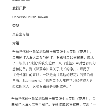
发行厂牌
Universal Music Taiwan
扫码关注环球音乐集团微信公众号
扫码关注@环球音乐集团微博
类型
录音室专辑
介绍
千禧世代创作新星胡恂舞推出首张个人专辑《花皮》，
金曲制作人海大富参与制作。专辑收录10首歌曲，展现
了一场关于“成长”的真实旅程，从《城堡》中对世界的幻
想和防备，到《降落伞》里关于成长的挣扎，经历了
《成长痛》的宣泄，一路走向《路边的野花》的漂泊与
自由。Sabrina表示：“也许每个人都在学习如何成为更
柔软的大人，这张专辑就是我的过程。”
千禧世代创作新星胡恂舞推出首张个人专辑《花皮》，金
曲制作人海大富参与制作。专辑收录10首歌曲，展现了一