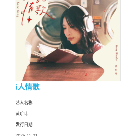
i人情歌
艺人名称
黄玠玮
发行日期
扫码关注环球音乐集团微信公众号
扫码关注@环球音乐集团微博
2025-11-21