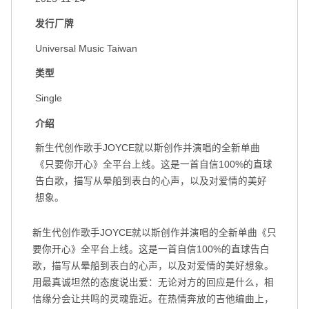
扫码关注环球音乐集团微信公众号
扫码关注@环球音乐集团微博
发行厂牌
Universal Music Taiwan
类型
Single
介绍
新生代创作歌手JOYCE就以斯创作并演唱的全新单曲
《只要你开心》全平台上线。这是一首自信100%的直球
告白歌，描写从晕船到表白的心声，以及对爱情的美好
想象。
新生代创作歌手JOYCE就以斯创作并演唱的全新单曲《只
要你开心》全平台上线。这是一首自信100%的直球告白
歌，描写从晕船到表白的心声，以及对爱情的美好想象。
用最真诚坦然的态度说出爱：无论对方的回应是什么，相
信缘分会让共鸣的灵魂靠近。在热情奔放的吉他编曲上，