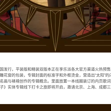
国发行，平装版和精装双版本正在享乐派各大官方渠道火热预售中
雕花窗的包装，专辑封面的标准字和外框烫金，营造出“太阳”的
名画与裱褙创作的专辑概念。里面放置一本线圈装订的内页歌词
子》实体专辑线下打卡之旅即将开启，邀请北京、上海、成都三