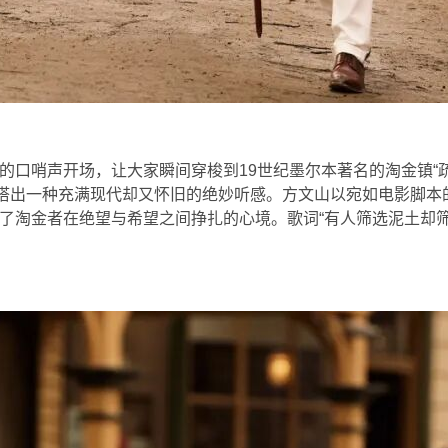
声开场，让大家瞬间穿梭到19世纪墨尔本著名的淘金镇“疏芬山（So
，混搭出一种充满现代却又怀旧的绝妙听感。方文山以宛如电影脚
了淘金者在绝望与希望之间挣扎的心境。歌词“有人筛选泥土却筛