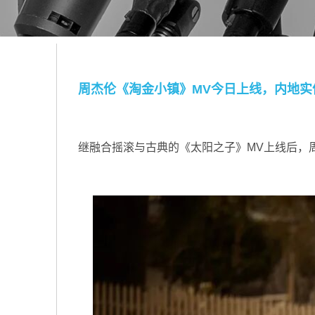
周杰伦《淘金小镇》MV今日上线，内地实
继融合摇滚与古典的《太阳之子》MV上线后，