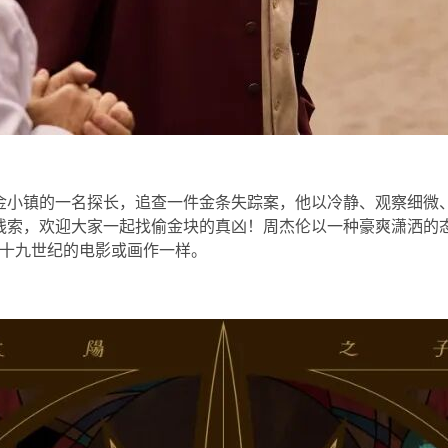
扫码关注环球音乐集团微信公众号
扫码关注@环球音乐集团微博
金小镇的一名探长，追查一件金条失踪案，他以冷静、观察细微
线索，欢迎大家一起找偷金块的真凶！周杰伦以一种豪爽潇洒的
十九世纪的电影或画作一样。