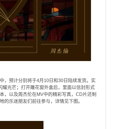
，预计分别将于4月10日和30日陆续发货。实
闪耀光芒；打开雕花窗外盒后，里面以信封形式
本，以及周杰伦在MV中的精彩写真，CD片还制
地的乐迷朋友们前往参与，详情见下图。