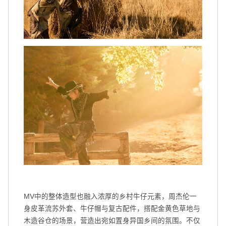
扫码关注环球音乐集团微信公众号
扫码关注@环球音乐集团微博
MV中的整体造型也融入浓厚的乡村牛仔元素，周杰伦一
身皮革流苏外套、牛仔帽与复古配件，搭配金黄色草地与
木造谷仓的场景，营造出宛如置身异国乡间的氛围。不仅