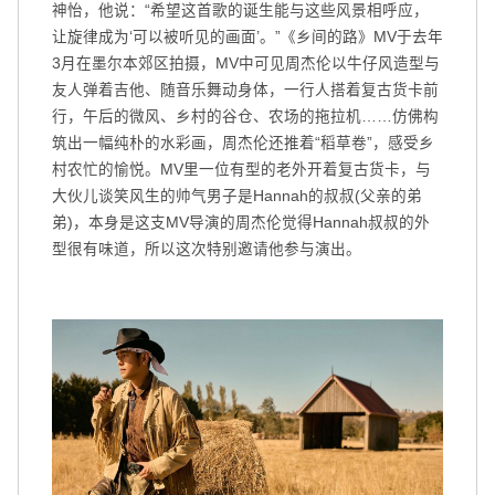
神怡，他说：“希望这首歌的诞生能与这些风景相呼应，
让旋律成为‘可以被听见的画面’。”《乡间的路》MV于去年
3月在墨尔本郊区拍摄，MV中可见周杰伦以牛仔风造型与
友人弹着吉他、随音乐舞动身体，一行人搭着复古货卡前
行，午后的微风、乡村的谷仓、农场的拖拉机……仿佛构
筑出一幅纯朴的水彩画，周杰伦还推着“稻草卷”，感受乡
村农忙的愉悦。MV里一位有型的老外开着复古货卡，与
大伙儿谈笑风生的帅气男子是Hannah的叔叔(父亲的弟
弟)，本身是这支MV导演的周杰伦觉得Hannah叔叔的外
型很有味道，所以这次特别邀请他参与演出。