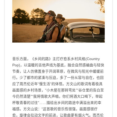
音乐方面，《乡间的路》主打疗愈系乡村风格(Country
Pop)，以温暖的吉他声线为基底，融合自然感编曲与轻快
节奏，让人仿佛置身于开阔草原，在微风与阳光中缓缓前
行。少了都市的紧凑与压迫，多了一份从容与自在，也回
应了周杰伦近年“慢生活”的体悟。方文山的歌词有着极具
画面感的乡村场景，“小木屋在那转弯处”“谷仓里的告白至
今仍然清楚”“我将情歌大声唱，你们将酒大口喝下，举起
杯敬青春的过往”……描绘出乡间的路途中满溢出来的幸
福感。方文山说：“这首歌的音乐性很强，画面感很疗
愈，旋律会拉动文字的前进，让歌曲更有烟火气。而杰伦