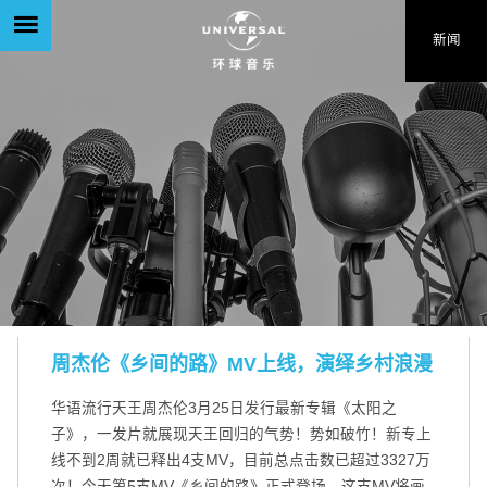
新闻
周杰伦《乡间的路》MV上线，演绎乡村浪漫
华语流行天王周杰伦3月25日发行最新专辑《太阳之
子》，一发片就展现天王回归的气势！势如破竹！新专上
线不到2周就已释出4支MV，目前总点击数已超过3327万
次！今天第5支MV《乡间的路》正式登场，这支MV将画