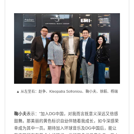
▲ 从左至右：赵争、Kleopatra Sofroniou、鞠小夫、徐毅、杨瑞
鞠小夫
表示："加入DG中国，对我而言既意义深远又倍感
鼓舞。那美丽的黄色标识自幼伴随着我成长，如今深感荣
幸成为其中一员。期待加入环球音乐及DG中国后，能让