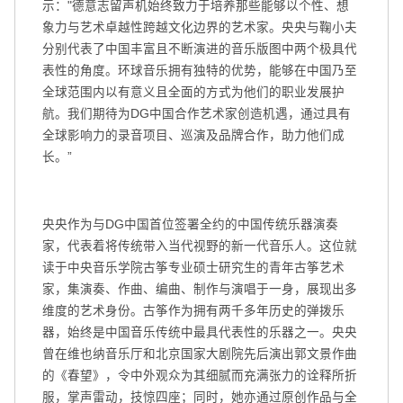
示："德意志留声机始终致力于培养那些能够以个性、想
象力与艺术卓越性跨越文化边界的艺术家。央央与鞠小夫
分别代表了中国丰富且不断演进的音乐版图中两个极具代
表性的角度。环球音乐拥有独特的优势，能够在中国乃至
全球范围内以有意义且全面的方式为他们的职业发展护
航。我们期待为DG中国合作艺术家创造机遇，通过具有
全球影响力的录音项目、巡演及品牌合作，助力他们成
长。”
央央作为与DG中国首位签署全约的中国传统乐器演奏
家，代表着将传统带入当代视野的新一代音乐人。这位就
读于中央音乐学院古筝专业硕士研究生的青年古筝艺术
家，集演奏、作曲、编曲、制作与演唱于一身，展现出多
维度的艺术身份。古筝作为拥有两千多年历史的弹拨乐
器，始终是中国音乐传统中最具代表性的乐器之一。央央
曾在维也纳音乐厅和北京国家大剧院先后演出郭文景作曲
的《春望》，令中外观众为其细腻而充满张力的诠释所折
服，掌声雷动，技惊四座；同时，她亦通过原创作品与全