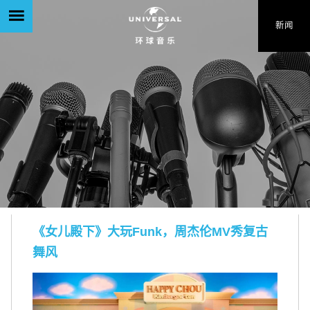
新闻
《女儿殿下》大玩Funk，周杰伦MV秀复古
舞风