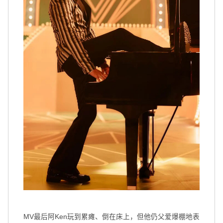
MV最后阿Ken玩到累瘫、倒在床上，但他仍父爱爆棚地表