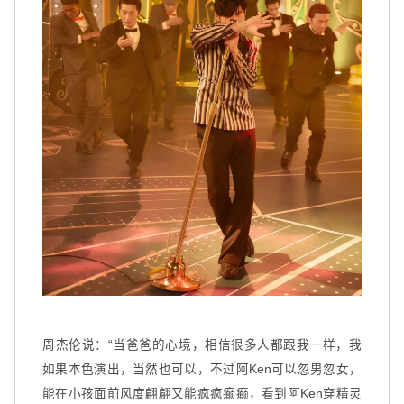
扫码关注环球音乐集团微信公众号
扫码关注@环球音乐集团微博
周杰伦说：“当爸爸的心境，相信很多人都跟我一样，我
如果本色演出，当然也可以，不过阿Ken可以忽男忽女，
能在小孩面前风度翩翩又能疯疯癫癫，看到阿Ken穿精灵