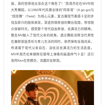
装，真的觉得他太适合这个角色了！”而周杰伦在MV中则
大秀舞蹈，以1960年代风靡全球的“阿哥哥”（A go-go)与
“扭扭舞”（Twist）为核心元素，复古展现节奏感十足的步
伐及即兴的肢体表现，营造热情奔放的舞台氛围，带领观
众穿越时光，感受那个世代自由奔放、充满活力的精神。
整支MV融入了现代父亲的视角，透过舞蹈诠释当代男性
在兼顾家庭责任与育儿生活的同时，依然保有自我风采，
传递属于现代父亲自在、自信且充满活力的生活态度。
MV中周杰伦单脚跨在钢琴上弹奏的画面帅气十足！还引
发阿Ken在旁模仿，流露好友默契。