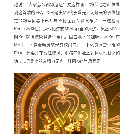
地说：“大家怎么都知道这里要这样唱？”粉丝也想赶快看
到这首歌的MV，今日这支MV终于曝光，萌翻天的影像视
觉令粉丝惊喜不已！周杰伦在新专辑发布会上已透露阿
Ken（林暐恒）是他拍这支MV时心里的人选，果然MV中
阿Ken就扮演爸爸这个角色。因应歌词的趣味，阿Ken在
MV中一下穿着精灵装现身校门口，一下化身冰雪奇缘的
Elsa，还要开车载娃兜风，小孩在他脸上乱化妆也甘之如
饴…...只是小朋友精力无穷，让阿Ken当场累歪。