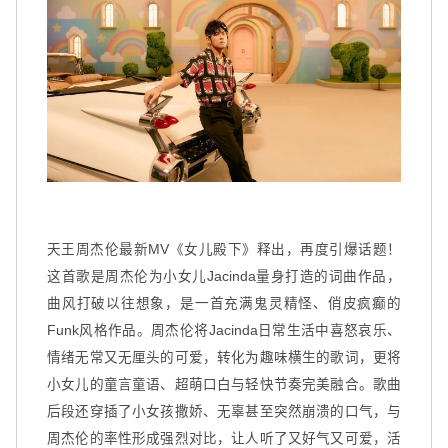
天王周杰伦最新MV
《女儿殿下》
释出，再度引爆话题！
这首歌是周杰伦为小女儿
Jacinda
量身打造的词曲作品，
曲风打破以往想象，是一首充满鬼灵精怪、俏皮疯癫的
Funk风格作品。周杰伦将Jacinda日常生活中喜怒哀乐、
情绪无常又无厘头的可爱，转化为趣味横生的歌词，更将
小女儿的童言童语、超萌口白与轻快节奏完美融合。歌曲
后段还穿插了小女孩撒娇、无辜甚至突然崩溃的口气，与
周杰伦的率性形成强烈对比，让人听了又好气又可爱，活