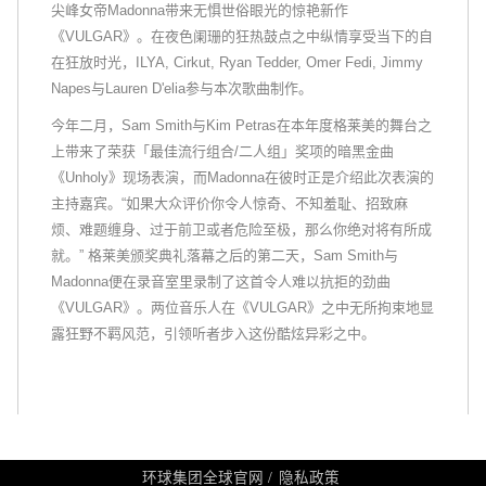
尖峰女帝Madonna带来无惧世俗眼光的惊艳新作
《VULGAR》。在夜色阑珊的狂热鼓点之中纵情享受当下的自
在狂放时光，ILYA, Cirkut, Ryan Tedder, Omer Fedi, Jimmy
Napes与Lauren D'elia参与本次歌曲制作。
今年二月，Sam Smith与Kim Petras在本年度格莱美的舞台之
上带来了荣获「最佳流行组合/二人组」奖项的暗黑金曲
《Unholy》现场表演，而Madonna在彼时正是介绍此次表演的
主持嘉宾。“如果大众评价你令人惊奇、不知羞耻、招致麻
烦、难题缠身、过于前卫或者危险至极，那么你绝对将有所成
就。” 格莱美颁奖典礼落幕之后的第二天，Sam Smith与
Madonna便在录音室里录制了这首令人难以抗拒的劲曲
《VULGAR》。两位音乐人在《VULGAR》之中无所拘束地显
露狂野不羁风范，引领听者步入这份酷炫异彩之中。
环球集团全球官网
隐私政策