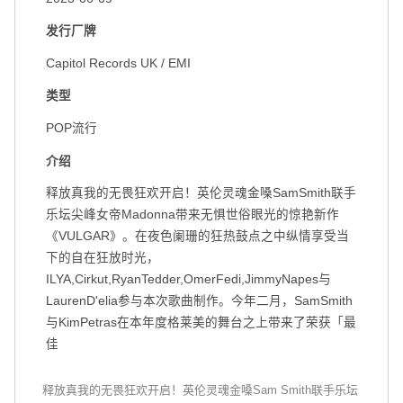
发行厂牌
Capitol Records UK / EMI
类型
扫码关注环球音乐集团微信公众号
扫码关注@环球音乐集团微博
POP流行
介绍
释放真我的无畏狂欢开启！英伦灵魂金嗓SamSmith联手
乐坛尖峰女帝Madonna带来无惧世俗眼光的惊艳新作
《VULGAR》。在夜色阑珊的狂热鼓点之中纵情享受当
下的自在狂放时光，
ILYA,Cirkut,RyanTedder,OmerFedi,JimmyNapes与
LaurenD'elia参与本次歌曲制作。今年二月，SamSmith
与KimPetras在本年度格莱美的舞台之上带来了荣获「最
佳
释放真我的无畏狂欢开启！英伦灵魂金嗓Sam Smith联手乐坛