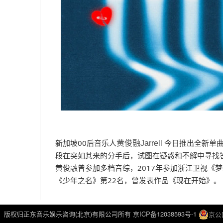
新加坡00后音乐人
 今日推出全新单
黄俊融Jarrell
段在突如其来的分手后，试图在疑惑和不解中寻找
黄俊融曾参加多档音综，2017年参加浙江卫视《梦想
《少年之名》第22名，曾发表作品《现在开始》。
版权归正东音乐娱乐咨询(北京)有限公司所有
京ICP备12038593号-1
京公网