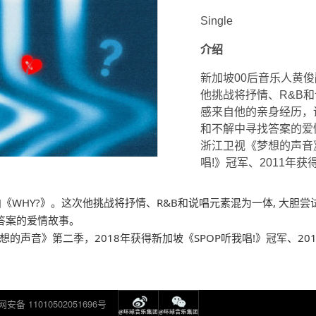
Single
介绍
新加坡00后音乐人黄俊融
他挑战将抒情、R&B
感来自他的亲身经历，
和不解中寻找答案的爱
浙江卫视《梦想的声音》
唱!》冠军、2011年
曲《WHY?》。这次他挑战将抒情、R&B和说唱元素混为一体, 大
答案的爱情故事。
的声音》第二季，2018年获得新加坡《SPOP听我唱!》冠军、20
安备 11010502051696号