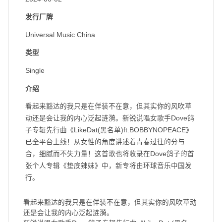
发行厂牌
Universal Music China
类型
Single
介绍
看起来豁达的我只是在佯装不在意，但其实你的风吹草
动还是会让我的内心泛起涟漪。新锐说唱女歌手Dove鸽
子专辑先行曲《LikeDat(黑名单)ft.BOBBYNOPEACE》
已全平台上线！从女性的角度讲述着青春过往的分与
合，细腻而不失力量！这首歌也将收录在Dove鸽子的首
张个人专辑《垫底辣妹》中，新专将由环球音乐中国发
行。
看起来豁达的我只是在佯装不在意，但其实你的风吹草动
还是会让我的内心泛起涟漪。