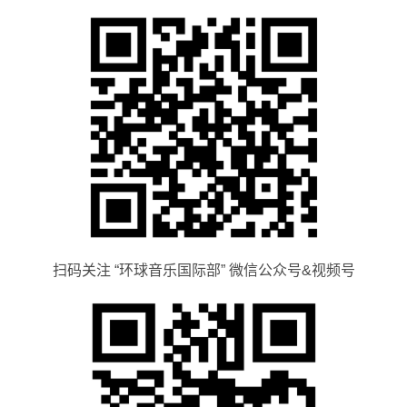
扫码关注环球音乐集团微信公众号
扫码关注@环球音乐集团微博
扫码关注 “环球音乐国际部” 微信公众号&视频号