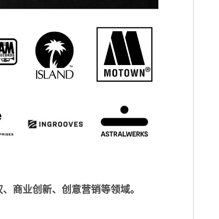
权、商业创新、创意营销等领域。