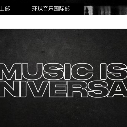
士部
环球音乐国际部