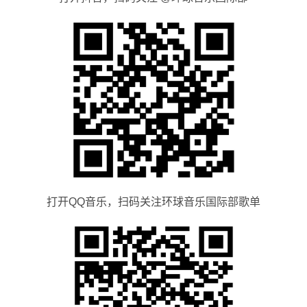
打开QQ音乐，扫码关注环球音乐国际部歌单