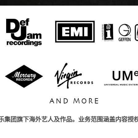
乐集团旗下海外艺人及作品。业务范围涵盖内容授