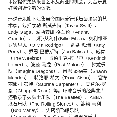
术家提供更多来自艺术及商业的机会，为音乐爱
好者创造全新的体验。
环球音乐旗下汇集当今国际流行乐坛最顶尖的艺
术家，包括泰勒·斯威夫特（Taylor Swift）、
Lady Gaga、爱莉安娜·格兰德（Ariana
Grande）、比莉·艾利什(Billie Eilish)、奥利维亚·
罗德里戈（Olivia Rodrigo）、凯蒂·派瑞（Katy
Perry）、乔恩·巴蒂斯特（Jon Batiste）、威肯
（The Weeknd）、肯德里克·拉马尔（Kendrick
Lamer）、波兹·马龙（Post Malone）、梦龙乐
队（Imagine Dragons）、肖恩·蒙德兹（Shawn
Mendes）、特洛耶·希文（Troye Sivan）、塞布
丽娜·卡彭特（Sabrina Carpenter）、‌查普尔·罗
恩（Chappell Roan）等。环球音乐的经典曲库
还收录了披头士乐队（The Beatles）、ABBA、
滚石乐队（The Rolling Stones）、鲍勃·马利
（Bob Marley）、史密斯飞船乐队
（Aerosmith）、Bee Gees、海滩男孩乐队